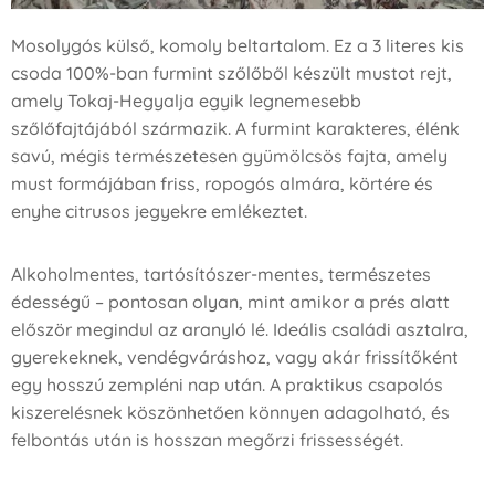
Mosolygós külső, komoly beltartalom. Ez a 3 literes kis
csoda 100%-ban furmint szőlőből készült mustot rejt,
amely Tokaj-Hegyalja egyik legnemesebb
szőlőfajtájából származik. A furmint karakteres, élénk
savú, mégis természetesen gyümölcsös fajta, amely
must formájában friss, ropogós almára, körtére és
enyhe citrusos jegyekre emlékeztet.
Alkoholmentes, tartósítószer-mentes, természetes
édességű – pontosan olyan, mint amikor a prés alatt
először megindul az aranyló lé. Ideális családi asztalra,
gyerekeknek, vendégváráshoz, vagy akár frissítőként
egy hosszú zempléni nap után. A praktikus csapolós
kiszerelésnek köszönhetően könnyen adagolható, és
felbontás után is hosszan megőrzi frissességét.