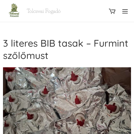
Tolcsvai Fogadó
3 literes BIB tasak – Furmint
szőlőmust