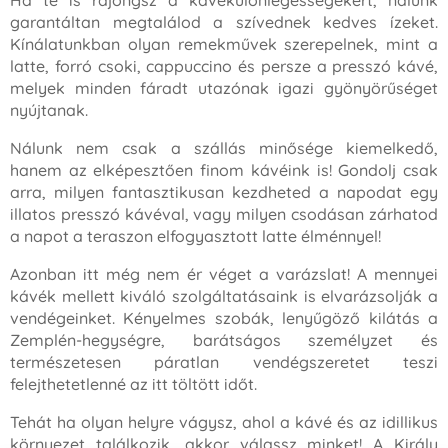
garantáltan megtalálod a szívednek kedves ízeket.
Kínálatunkban olyan remekművek szerepelnek, mint a
latte, forró csoki, cappuccino és persze a presszó kávé,
melyek minden fáradt utazónak igazi gyönyörűséget
nyújtanak.
Nálunk nem csak a szállás minősége kiemelkedő,
hanem az elképesztően finom kávéink is! Gondolj csak
arra, milyen fantasztikusan kezdheted a napodat egy
illatos presszó kávéval, vagy milyen csodásan zárhatod
a napot a teraszon elfogyasztott latte élménnyel!
Azonban itt még nem ér véget a varázslat! A mennyei
kávék mellett kiváló szolgáltatásaink is elvarázsolják a
vendégeinket. Kényelmes szobák, lenyűgöző kilátás a
Zemplén-hegységre, barátságos személyzet és
természetesen páratlan vendégszeretet teszi
felejthetetlenné az itt töltött időt.
Tehát ha olyan helyre vágysz, ahol a kávé és az idillikus
környezet találkozik, akkor válassz minket! A Király