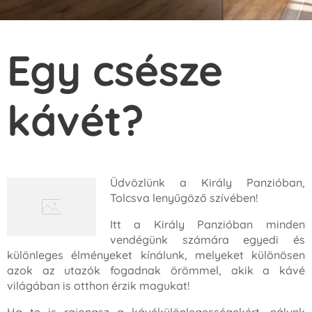
Egy csésze
kávét?
Üdvözlünk a Király Panzióban,
Tolcsva lenyűgöző szívében!
Itt a Király Panzióban minden
vendégünk számára egyedi és
különleges élményeket kínálunk, melyeket különösen
azok az utazók fogadnak örömmel, akik a kávé
világában is otthon érzik magukat!
Ha te is rajongsz a kávékülönlegességekért, nálunk